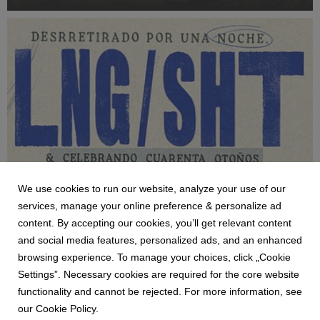
global del entretenimiento en vivo.
We use cookies to run our website, analyze your use of our
services, manage your online preference & personalize ad
NEWS
content. By accepting our cookies, you’ll get relevant content
Invitación Conferencia de Prensa LNG/SHT
and social media features, personalized ads, and an enhanced
4 August 2026
browsing experience. To manage your choices, click „Cookie
Le invitamos cordialmente a la conferencia de prensa con una
Settings”. Necessary cookies are required for the core website
de las voces más auténticas y contundentes del rap en el país,
functionality and cannot be rejected. For more information, see
LNG/SHT, quien interrumpirá su retiro de los escenarios por
our Cookie Policy.
una sola noche, con la finalidad de celebrar su cumpleaños