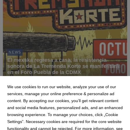
NEWS
El mexska regresa a casa, la resistencia
sonora de La Tremenda Korte se manifestará
en el Foro Puebla de la CDMX
4 August 2026
We use cookies to run our website, analyze your use of our
30 DE OCTUBRE - FORO PUEBLA
services, manage your online preference & personalize ad
content. By accepting our cookies, you’ll get relevant content
and social media features, personalized ads, and an enhanced
browsing experience. To manage your choices, click „Cookie
Settings”. Necessary cookies are required for the core website
1
2
3
4
5
6
7
functionality and cannot be rejected. For more information, see