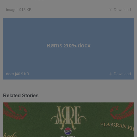
image
|
918 KB
Download
Børns 2025.docx
docx
|
40.9 KB
Download
Related Stories