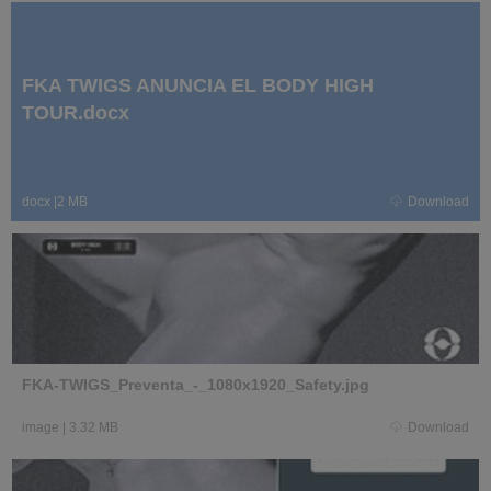
FKA TWIGS ANUNCIA EL BODY HIGH
TOUR.docx
docx
|
2 MB
Download
FKA-TWIGS_Preventa_-_1080x1920_Safety.jpg
image
|
3.32 MB
Download