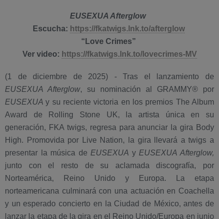
EUSEXUA Afterglow
Escucha:
https://fkatwigs.lnk.to/afterglow
“Love Crimes”
Ver video:
https://fkatwigs.lnk.to/lovecrimes-MV
(1 de diciembre de 2025) - Tras el lanzamiento de
EUSEXUA
Afterglow
, su nominación al GRAMMY® por
EUSEXUA
y su reciente victoria en los premios The Album
Award de Rolling Stone UK, la artista única en su
generación, FKA twigs, regresa para anunciar la gira Body
High. Promovida por Live Nation, la gira llevará a twigs a
presentar la música de
EUSEXUA
y
EUSEXUA Afterglow,
junto con el resto de su aclamada discografía, por
Norteamérica, Reino Unido y Europa. La etapa
norteamericana culminará con una actuación en Coachella
y un esperado concierto en la Ciudad de México, antes de
lanzar la etapa de la gira en el Reino Unido/Europa en junio