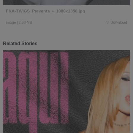
FKA-TWIGS_Preventa_-_1080x1350.jpg
image
|
2.66 MB
Download
Related Stories