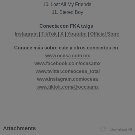
10. Lost All My Friends
11. Stereo Boy
Conecta con FKA twigs
Instagram
|
TikTok
|
X
|
Youtube
|
Official Store
Conoce más sobre este y otros conciertos en:
www.ocesa.com.mx
www.facebook.com/ocesamx
www.twitter.com/ocesa_total
www.instagram.com/ocesa
www.tiktok.com/@ocesamx
Attachments
Download All