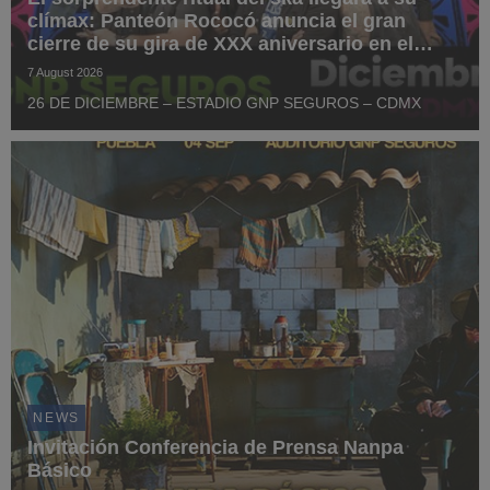
clímax: Panteón Rococó anuncia el gran
cierre de su gira de XXX aniversario en el
Estadio GNP Seguros
7 August 2026
26 DE DICIEMBRE – ESTADIO GNP SEGUROS – CDMX
NEWS
Invitación Conferencia de Prensa Nanpa
Básico