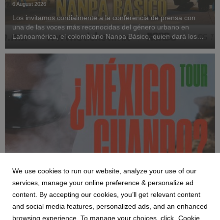
6 August 2026
Los invitamos cordialmente a la conferencia de prensa con
una de las voces más reconocidas del género urbano en
Latinoamérica, el colombiano Nanpa Básico, quien dará los
detalles del concierto más grande de su trayectoria en México
hasta ahora, en el Palacio de los Depor...
We use cookies to run our website, analyze your use of our
NEWS
services, manage your online preference & personalize ad
ALIZZZ, UNA DE LAS VOCES MÁS
content. By accepting our cookies, you’ll get relevant content
IMPORTANTES DE LA MÚSICA EN ESPAÑOL
and social media features, personalized ads, and an enhanced
LLEGA AL PABELLÓN OESTE
browsing experience. To manage your choices, click „Cookie