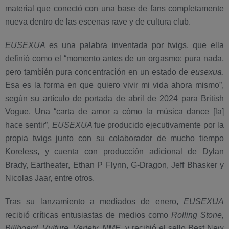
material que conectó con una base de fans completamente
nueva dentro de las escenas rave y de cultura club.
EUSEXUA
es una palabra inventada por twigs, que ella
definió como el “momento antes de un orgasmo: pura nada,
pero también pura concentración en un estado de
eusexua
.
Esa es la forma en que quiero vivir mi vida ahora mismo”,
según su artículo de portada de abril de 2024 para British
Vogue. Una “carta de amor a cómo la música dance [la]
hace sentir”,
EUSEXUA
fue producido ejecutivamente por la
propia twigs junto con su colaborador de mucho tiempo
Koreless, y cuenta con producción adicional de Dylan
Brady, Eartheater, Ethan P Flynn, G-Dragon, Jeff Bhasker y
Nicolas Jaar, entre otros.
Tras su lanzamiento a mediados de enero,
EUSEXUA
recibió críticas entusiastas de medios como
Rolling Stone,
Billboard, Vulture, Variety, NME
, y recibió el sello Best New