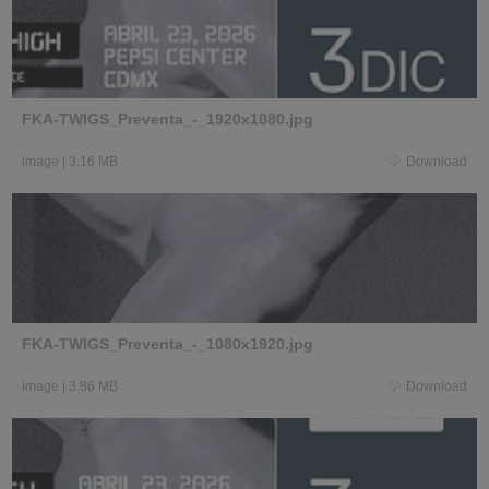
FKA-TWIGS_Preventa_-_1920x1080.jpg
image
|
3.16 MB
Download
FKA-TWIGS_Preventa_-_1080x1920.jpg
image
|
3.86 MB
Download