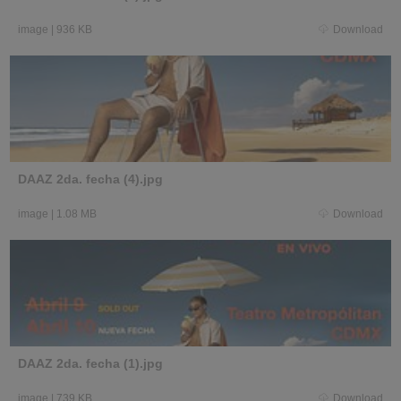
image
|
936 KB
Download
DAAZ 2da. fecha (4).jpg
image
|
1.08 MB
Download
DAAZ 2da. fecha (1).jpg
image
|
739 KB
Download