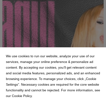
We use cookies to run our website, analyze your use of our
services, manage your online preference & personalize ad
content. By accepting our cookies, you’ll get relevant content
NEWS
and social media features, personalized ads, and an enhanced
La Joaqui regresa a México: Una noche de
browsing experience. To manage your choices, click „Cookie
puro RKT y flow en la CDMX
Settings”. Necessary cookies are required for the core website
7 August 2026
functionality and cannot be rejected. For more information, see
13 DE AGOSTO – LUNARIO DEL AUDITORIO NACIONAL
our Cookie Policy.