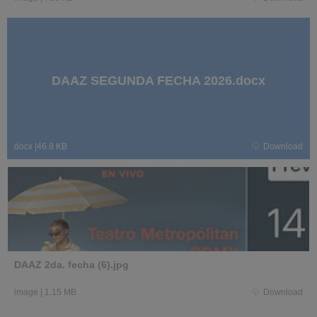
DAAZ SEGUNDA FECHA 2026.docx
docx
|
46.8 KB
Download
DAAZ 2da. fecha (6).jpg
image
|
1.15 MB
Download