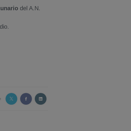
unario
del A.N.
dio.
e