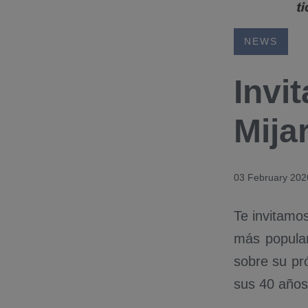
NEWS
Invi
Mija
03 February 202
Te invitamo
más popula
sobre su pr
sus 40 años 