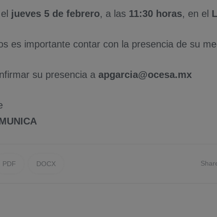
 el
juev
es 5 de febrero
, a las
11:30 horas
, en el
L
os es importante contar con la presencia de su me
nfirmar su presencia a
apgarcia
@ocesa.mx
e
MUNICA
Shar
PDF
DOCX