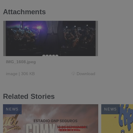
Attachments
IMG_1608.jpeg
image
|
306 KB
Download
Related Stories
NEWS
NEWS