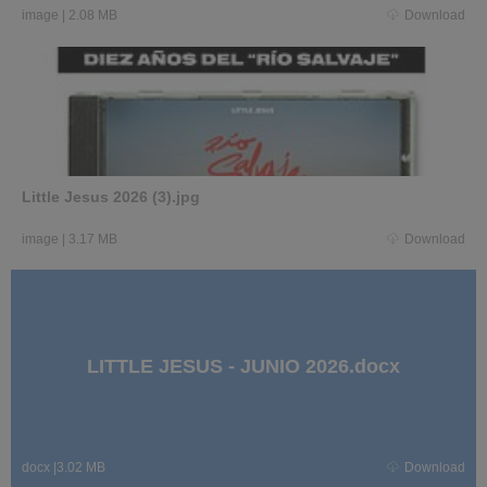
image
|
2.08 MB
Download
Little Jesus 2026 (3).jpg
image
|
3.17 MB
Download
LITTLE JESUS - JUNIO 2026.docx
docx
|
3.02 MB
Download