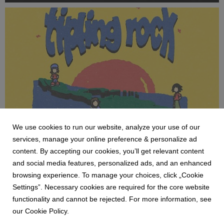
We use cookies to run our website, analyze your use of our
NEWS
services, manage your online preference & personalize ad
TIPLING ROCK ANUNCIA FECHAS EN
content. By accepting our cookies, you’ll get relevant content
GUADALAJARA Y MONTERREY COMO
and social media features, personalized ads, and an enhanced
PARTE DE SU REGRESO A MÉXICO
browsing experience. To manage your choices, click „Cookie
5 August 2026
Settings”. Necessary cookies are required for the core website
23 de octubre - Foro TIMS, Monterrey24 de octubre - C3
functionality and cannot be rejected. For more information, see
Stage, Guadalajara Venta general: 7 de agosto
our Cookie Policy.