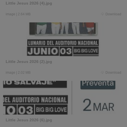
Little Jesus 2026 (4).jpg
image
|
2.64 MB
Download
Little Jesus 2026 (2).jpg
image
|
2.02 MB
Download
Little Jesus 2026 (6).jpg