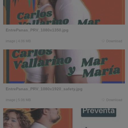
EntrePanas_PRV_1080x1350.jpg
image
|
4.06 MB
Download
EntrePanas_PRV_1080x1920_safety.jpg
image
|
5.06 MB
Download