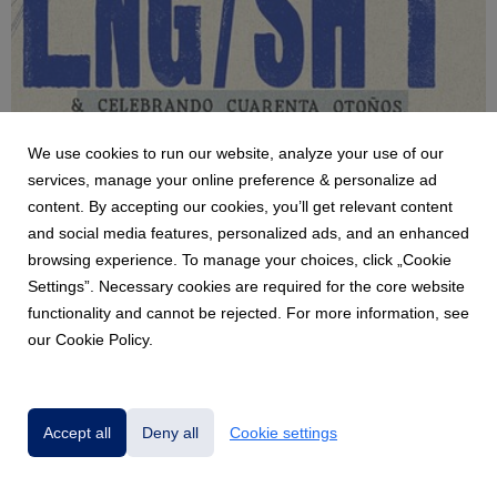
We use cookies to run our website, analyze your use of our
services, manage your online preference & personalize ad
NEWS
content. By accepting our cookies, you’ll get relevant content
Invitación Conferencia de Prensa LNG/SHT
and social media features, personalized ads, and an enhanced
4 August 2026
browsing experience. To manage your choices, click „Cookie
Le invitamos cordialmente a la conferencia de prensa con una
Settings”. Necessary cookies are required for the core website
de las voces más auténticas y contundentes del rap en el país,
functionality and cannot be rejected. For more information, see
LNG/SHT, quien interrumpirá su retiro de los escenarios por
our Cookie Policy.
una sola noche, con la finalidad de celebrar su cumpleaños
número 40, y por ello estará...
Accept all
Deny all
Cookie settings
Powered by