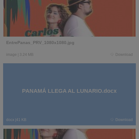
EntrePanas_PRV_1080x1080.jpg
image
|
3.24 MB
Download
PANAMÁ LLEGA AL LUNARIO.docx
docx
|
41 KB
Download