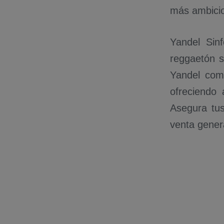
más ambicio
Yandel Sin
reggaetón s
Yandel como
ofreciendo 
Asegura tus
venta genera