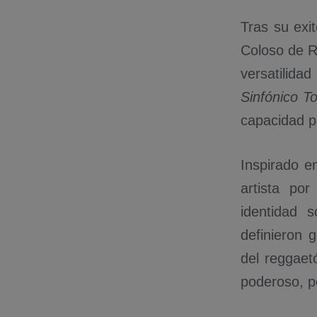
Tras su exi
Coloso de R
versatilid
Sinfónico T
capacidad p
Inspirado e
artista po
identidad 
definieron 
del reggaet
poderoso, p