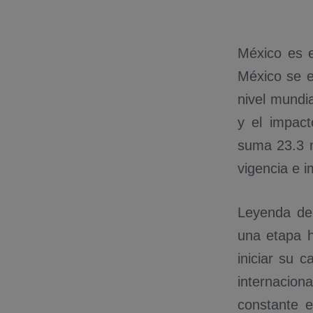
México es e
México se e
nivel mundia
y el impac
suma 23.3 m
vigencia e i
Leyenda de
una etapa h
iniciar su 
internacion
constante e