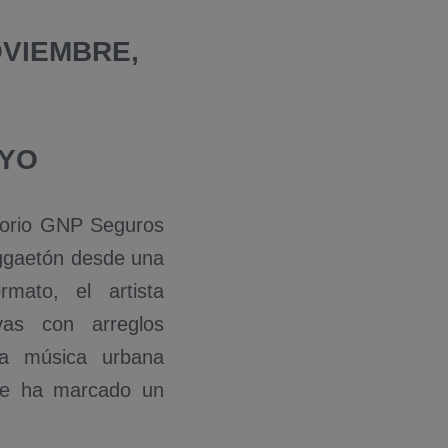
OVIEMBRE,
AYO
itorio GNP Seguros
eggaetón desde una
mato, el artista
vas con arreglos
la música urbana
que ha marcado un