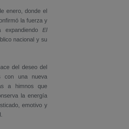
de enero, donde el
nfirmó la fuerza y
núa expandiendo
El
lico nacional y su
ace del deseo del
los con una nueva
ras a himnos que
onserva la energía
sticado, emotivo y
.