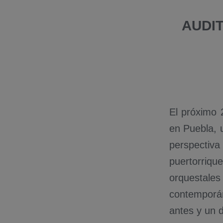
AUDI
El próximo 
en Puebla, 
perspectiv
puertorriq
orquestale
contemporá
antes y un 