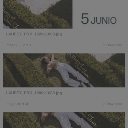
LAUFEY_PRV_1920x1080.jpg
image
|
1.12 MB
Download
LAUFEY_PRV_1080x1080.jpg
image
|
819 KB
Download