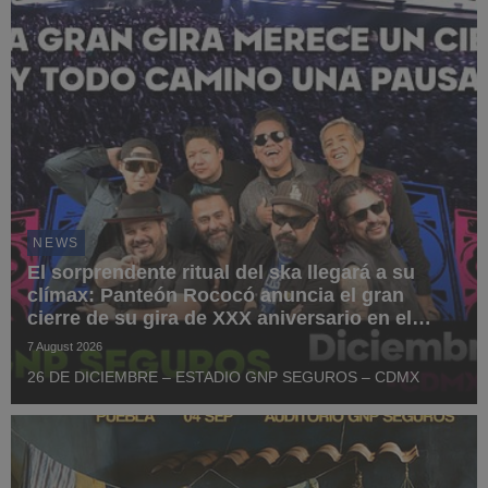
NEWS
El sorprendente ritual del ska llegará a su
clímax: Panteón Rococó anuncia el gran
cierre de su gira de XXX aniversario en el
Estadio GNP Seguros
7 August 2026
26 DE DICIEMBRE – ESTADIO GNP SEGUROS – CDMX