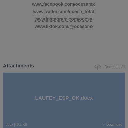
www.facebook.com/ocesamx
www.twitter.com/ocesa_total
www.instagram.com/ocesa
www.tiktok.com/@ocesamx
Attachments
Download All
LAUFEY_ESP_OK.docx
docx
|
46.1 KB
Download