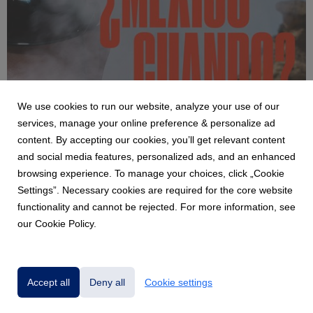
We use cookies to run our website, analyze your use of our
NEWS
services, manage your online preference & personalize ad
ALIZZZ, UNA DE LAS VOCES MÁS
content. By accepting our cookies, you’ll get relevant content
IMPORTANTES DE LA MÚSICA EN ESPAÑOL
and social media features, personalized ads, and an enhanced
LLEGA AL PABELLÓN OESTE
browsing experience. To manage your choices, click „Cookie
6 August 2026
Settings”. Necessary cookies are required for the core website
23 DE OCTUBRE – PABELLÓN OESTE PREVENTA
functionality and cannot be rejected. For more information, see
BANAMEX: 10 DE AGOSTO
our Cookie Policy.
Accept all
Deny all
Cookie settings