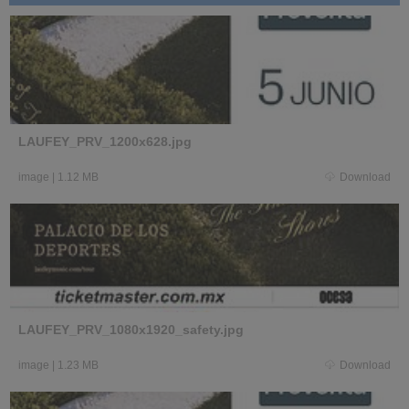
LAUFEY_PRV_1200x628.jpg
image
|
1.12 MB
Download
LAUFEY_PRV_1080x1920_safety.jpg
image
|
1.23 MB
Download