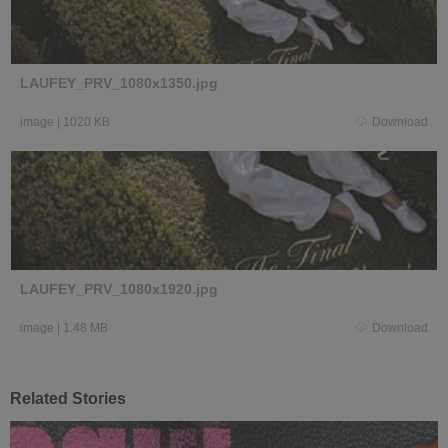
LAUFEY_PRV_1080x1350.jpg
image
|
1020 KB
Download
LAUFEY_PRV_1080x1920.jpg
image
|
1.48 MB
Download
Related Stories