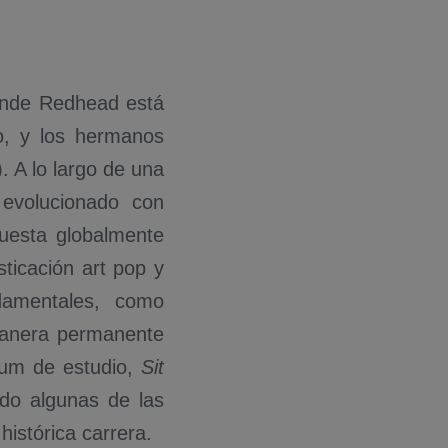
onde Redhead está
no, y los hermanos
 A lo largo de una
 evolucionado con
puesta globalmente
ticación art pop y
ndamentales, como
manera permanente
bum de estudio,
Sit
do algunas de las
istórica carrera.