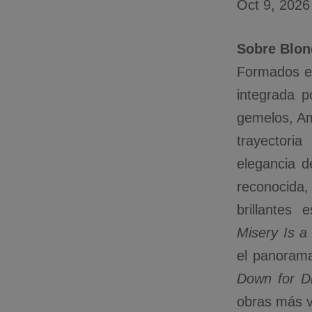
Oct 9, 2026
Sobre Blo
Formados e
integrada p
gemelos, Am
trayectori
elegancia d
reconocida,
brillantes
Misery Is a
el panorama
Down for D
obras más v