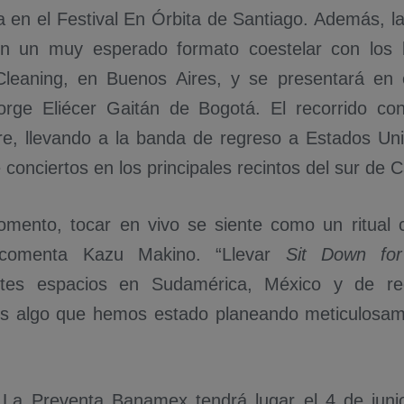
a en el Festival En Órbita de Santiago. Además, l
en un muy esperado formato coestelar con los b
leaning, en Buenos Aires, y se presentará en e
orge Eliécer Gaitán de Bogotá. El recorrido co
re, llevando a la banda de regreso a Estados Un
 conciertos en los principales recintos del sur de Ca
mento, tocar en vivo se siente como un ritual co
, comenta Kazu Makino. “Llevar
Sit Down for
ntes espacios en Sudamérica, México y de r
 es algo que hemos estado planeando meticulosa
 La Preventa Banamex tendrá lugar el 4 de juni