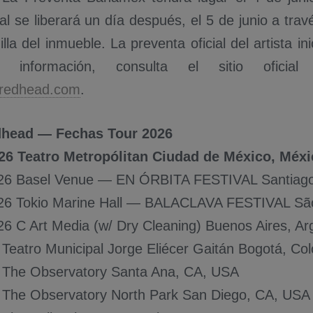
l se liberará un día después, el 5 de junio a tra
illa del inmueble. La preventa oficial del artista ini
información, consulta el sitio oficia
redhead.com
.
dhead — Fechas Tour 2026
026 Teatro Metropólitan Ciudad de México, Méx
026 Basel Venue — EN ÓRBITA FESTIVAL Santiago
26 Tokio Marine Hall — BALACLAVA FESTIVAL São
26 C Art Media (w/ Dry Cleaning) Buenos Aires, A
 Teatro Municipal Jorge Eliécer Gaitán Bogotá, C
6 The Observatory Santa Ana, CA, USA
 The Observatory North Park San Diego, CA, US