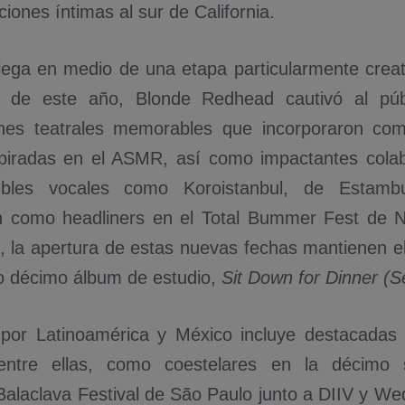
iones íntimas al sur de California.
llega en medio de una etapa particularmente creat
os de este año, Blonde Redhead cautivó al pú
nes teatrales memorables que incorporaron comp
piradas en el ASMR, así como impactantes colab
bles vocales como Koroistanbul, de Estamb
ón como headliners en el Total Bummer Fest de 
., la apertura de estas nuevas fechas mantienen el
 décimo álbum de estudio,
Sit Down for Dinner (S
por Latinoamérica y México incluye destacadas 
, entre ellas, como coestelares en la décimo 
 Balaclava Festival de São Paulo junto a DIIV y W