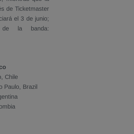
vés de Ticketmaster
ciará el 3 de junio;
l de la banda:
ico
, Chile
 Paulo, Brazil
rgentina
olombia
A