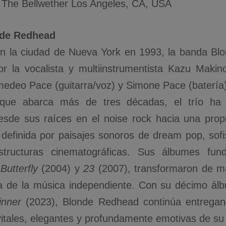
 The Bellwether Los Angeles, CA, USA
nde Redhead
n la ciudad de Nueva York en 1993, la banda Bl
or la vocalista y multiinstrumentista Kazu Maki
edeo Pace (guitarra/voz) y Simone Pace (batería).
a que abarca más de tres décadas, el trío ha
esde sus raíces en el noise rock hacia una pro
 definida por paisajes sonoros de dream pop, sofis
 estructuras cinematográficas. Sus álbumes fu
Butterfly
(2004) y
23
(2007), transformaron de 
 de la música independiente. Con su décimo ál
inner
(2023), Blonde Redhead continúa entregan
itales, elegantes y profundamente emotivas de su h