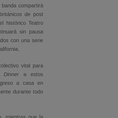
a banda compartirá
ritánicos de post
l histórico Teatro
ntinuará sin pausa
idos con una serie
lifornia.
lectivo vital para
 Dinne
r a estos
egreso a casa en
mente durante todo
o, mientras que la