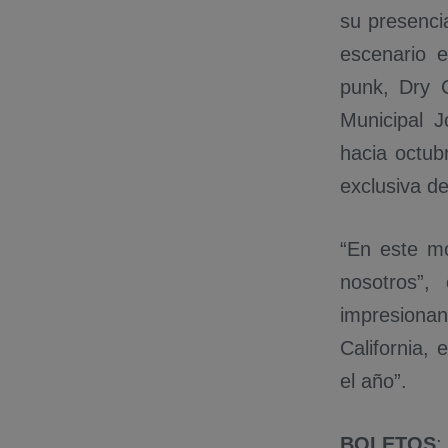
su presenci
escenario 
punk, Dry C
Municipal J
hacia octub
exclusiva de
“En este mo
nosotros”
impresiona
California,
el año”.
BOLETOS
: