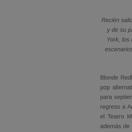
Recién sali
y de su p
York, los
escenarios
Blonde Red
pop alterna
para septiem
regreso a Am
el Teatro M
además de p