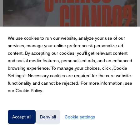
We use cookies to run our website, analyze your use of our
NEWS
services, manage your online preference & personalize ad
ALIZZZ, UNA DE LAS VOCES MÁS
content. By accepting our cookies, you’ll get relevant content
IMPORTANTES DE LA MÚSICA EN ESPAÑOL
and social media features, personalized ads, and an enhanced
LLEGA AL PABELLÓN OESTE
browsing experience. To manage your choices, click „Cookie
6 August 2026
Settings”. Necessary cookies are required for the core website
23 DE OCTUBRE – PABELLÓN OESTE PREVENTA
functionality and cannot be rejected. For more information, see
BANAMEX: 10 DE AGOSTO
our Cookie Policy.
Accept all
Deny all
Cookie settings
Powered by