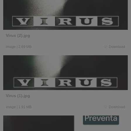
Virus (2).jpg
image
|
2.69 MB
Download
Virus (1).jpg
image
|
1.91 MB
Download