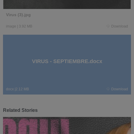
Virus (3).jpg
image
|
3.92 MB
Download
VIRUS - SEPTIEMBRE.docx
docx
|
2.12 MB
Download
Related Stories