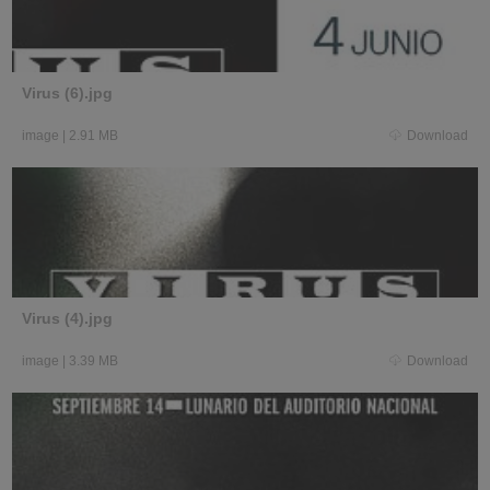
Virus (6).jpg
image
|
2.91 MB
Download
Virus (4).jpg
image
|
3.39 MB
Download