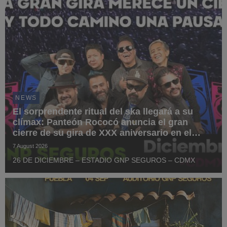
NEWS
El sorprendente ritual del ska llegará a su
clímax: Panteón Rococó anuncia el gran
cierre de su gira de XXX aniversario en el
Estadio GNP Seguros
7 August 2026
26 DE DICIEMBRE – ESTADIO GNP SEGUROS – CDMX