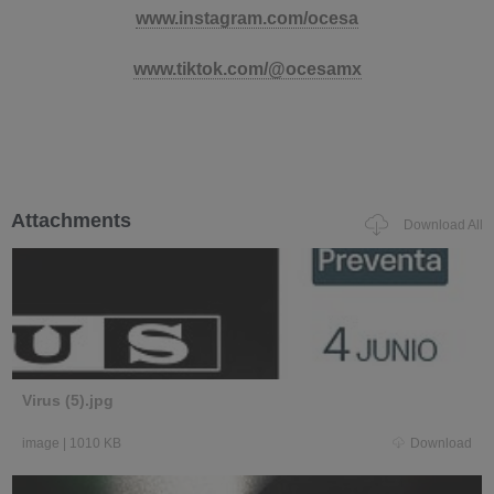
www.instagram.com/ocesa
www.tiktok.com/@ocesamx
Attachments
Download All
Virus (5).jpg
image
|
1010 KB
Download