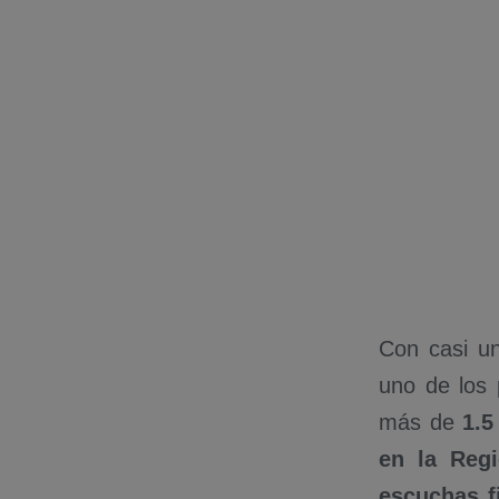
Con casi un
uno de los 
más de
1.5
en la Reg
escuchas f