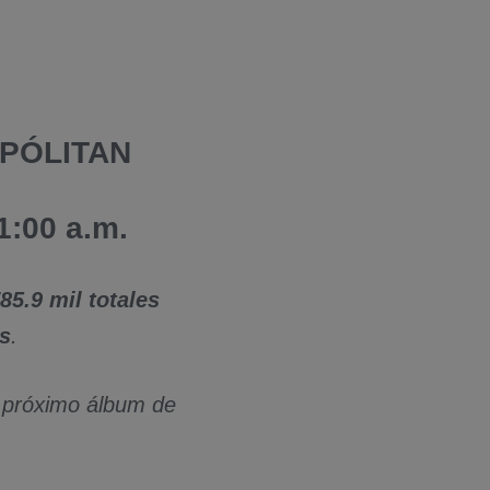
OPÓLITAN
:00 a.m.
85.9 mil totales
es
.
u próximo álbum de