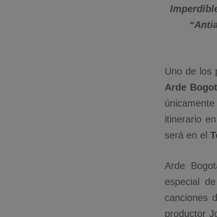
Imperdibl
“Anti
Uno de los 
Arde Bogo
únicamente 
itinerario 
será en el
T
Arde Bogot
especial de
canciones d
productor Jo