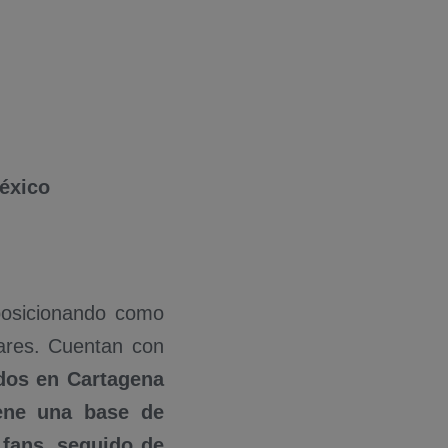
éxico
osicionando como
lares. Cuentan con
dos en Cartagena
iene una base de
 fans, seguido de