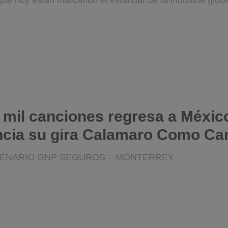
que hoy están marcando el estándar de la industria globa
s mil canciones regresa a Méxic
cia su gira Calamaro Como Ca
CENARIO GNP SEGUROS – MONTERREY