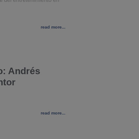
l del entretenimiento en
read more...
o: Andrés
ntor
read more...